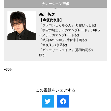
ナレーション声優
森川 智之
【声優代表作】
「クレヨンしんちゃん」(野原ひろし役)
「宇宙の騎士テッカマンブレード」(Dボゥ
イ／テッカマンブレード役)
「戦国BASARA」(片倉小十郎役)
「犬夜叉」(奈落役)
「ギャラリーフェイク」(藤田玲司役)
ほか
■60分
この番組をシェアする