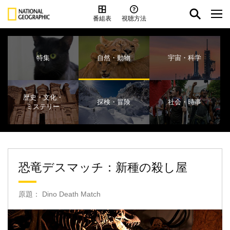
番組表
視聴方法
特集
自然・動物
宇宙・科学
歴史・文化・
探検・冒険
社会・時事
ミステリー
恐竜デスマッチ：新種の殺し屋
原題： Dino Death Match