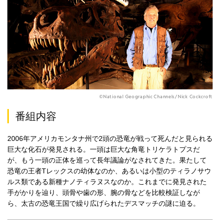
©National Geographic Channels/Nick Cockcroft
番組内容
2006年アメリカモンタナ州で2頭の恐竜が戦って死んだと見られる
巨大な化石が発見される。一頭は巨大な角竜トリケラトプスだ
が、もう一頭の正体を巡って長年議論がなされてきた。果たして
恐竜の王者Tレックスの幼体なのか、あるいは小型のティラノサウ
ルス類である新種ナノティラヌスなのか。これまでに発見された
手がかりを辿り、頭骨や歯の形、腕の骨などを比較検証しなが
ら、太古の恐竜王国で繰り広げられたデスマッチの謎に迫る。