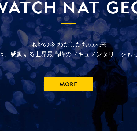
WATCH NAT GE
地球の今
わたしたちの未来
き、
感動する
世界最高峰の
ドキュメンタリーを
も
MORE