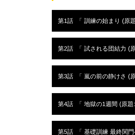
第1話
「 訓練の始まり (原題: M
水陸の特
第2話
「 試される団結力 (原題:
志願者に
生たちは
さえ予期
第137
わたる訓
第3話
「 嵐の前の静けさ (原題: T
だ。適性
合格した
続くボー
過酷な訓
の体に異
第4話
「 地獄の1週間 (原題: Pers
ストレッ
と行われ
訓練が中
10週間
ながらも
第5話
「 基礎訓練 最終関門へ (原題
練生に許