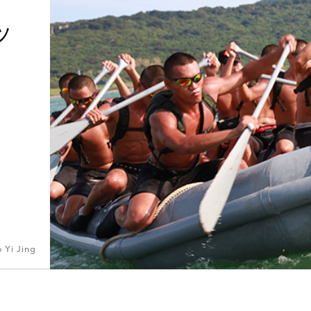
ッ
 Yi Jing