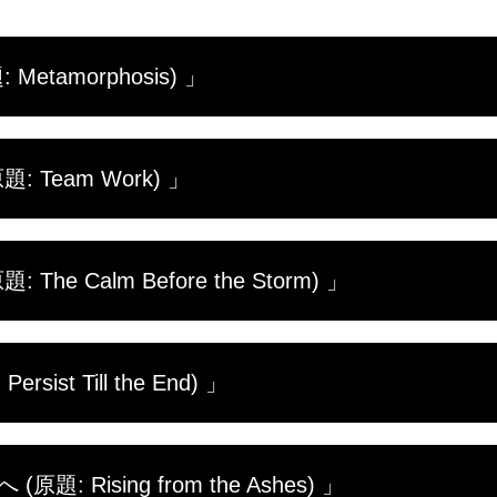
etamorphosis) 」
殊任務を担う台湾海軍の両棲偵捜大隊で、第137期の
 Team Work) 」
は新兵だけでなく現役の兵士や士官も含まれ、その経
初日から過酷な水陸偵察訓練の洗礼を受け、悪天候や
せぬ事態が持ち上がり、訓練課程全体の見直しを迫られ
期のフロッグマン選抜訓練は数週間が経過。そこに待っ
練を無事に乗り切ることができるのか？
he Calm Before the Storm) 」
のない者は容赦なくふるい落とされる。果たして何人
者にも安息の時はない。地獄のようなストレッチ、死
ト訓練。訓練生たちはとことんしごかれ、体力は限界
練に耐え、一次選抜を突破した者たちには、さらなる
変が…。現場はかつてない緊迫に包まれる。
ist Till the End) 」
チやボート訓練に加え、2人1組でゴールを目指す遠泳
る。炎天下の中、フル装備で臨んだ近接戦闘訓練では
断されることはない。"地獄の1週間"と呼ばれる難関を
の訓練課程が終わり、ついに"地獄の1週間"が始まった。
、訓練生たちは全力で立ち向かう。
: Rising from the Ashes) 」
されるのは仮眠だけという過酷さだ。落ちこぼれのメ