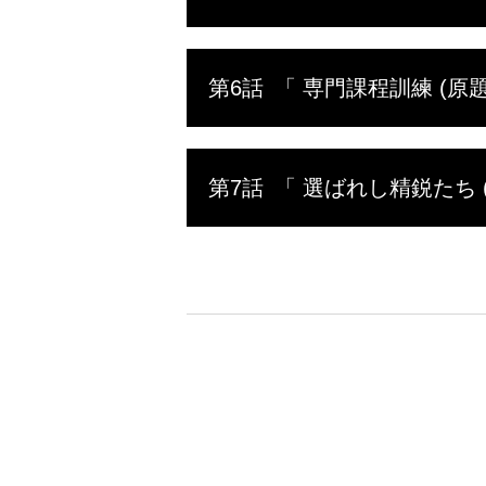
を繰り返
た。そん
両棲偵捜
きるのか
第6話
「 専門課程訓練 (原題: In
不休で各
期が脱落
最終試験
10週間
ンの栄誉
第7話
「 選ばれし精鋭たち (原題:
訓練に入
さらなる
爆破中隊
両棲偵捜
など、専
鋭たちに
ートルの
だ。これ
れる過酷