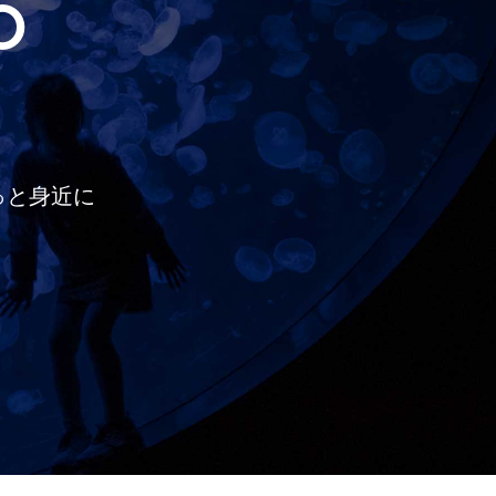
O
っと
身近に