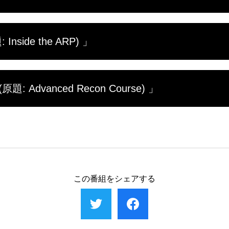
す。しかしその言葉とは裏腹に、土壇場で底力を発揮
な彼の姿に、他の訓練生の士気も高まる。果たして彼
訓練の総括となる試験週も後半に突入し、訓練生の疲
？
side the ARP) 」
種の試験が課される"地獄の1週間"では、体力だけでな
するなか、幾多の危機を共に乗り越え、絆を深める仲間
、通称"天国への道"に挑む日がやって来る。過酷を極
にわたる基礎訓練を終え、最終試験に見事合格した第13
を手にする者は果たして誰か？
 Advanced Recon Course) 」
る。彼らが配属されたのは台湾南部にある海軍基地。
試練に立ち向かう。両棲偵捜大隊で主要な任務を担う
だ。基礎訓練を終えたばかりの若者たちが、対テロ作
大隊の全訓練課程をクリアし、晴れてフロッグマンとな
門性の高い訓練に挑む姿にカメラが密着する。
、最後の試練が立ちはだかる。コンパスだけを使って目
断崖絶壁で行われるロープ降下訓練、そして締めくく
らを全て修了しなければ、実戦に参加することはでき
この番組をシェアする
なトレーニングに彼らは耐えられるだろうか。