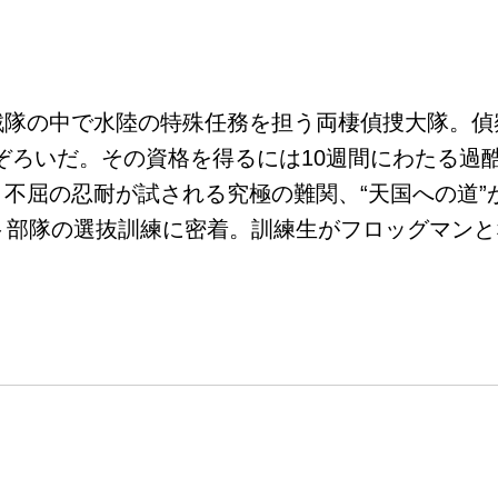
戦隊の中で水陸の特殊任務を担う両棲偵捜大隊。偵
ぞろいだ。その資格を得るには10週間にわたる過
不屈の忍耐が試される究極の難関、“天国への道”
ト部隊の選抜訓練に密着。訓練生がフロッグマン