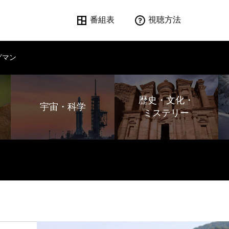
番組表
視聴方法
グマン
歴史・文化・
宇宙・科学
ミステリー