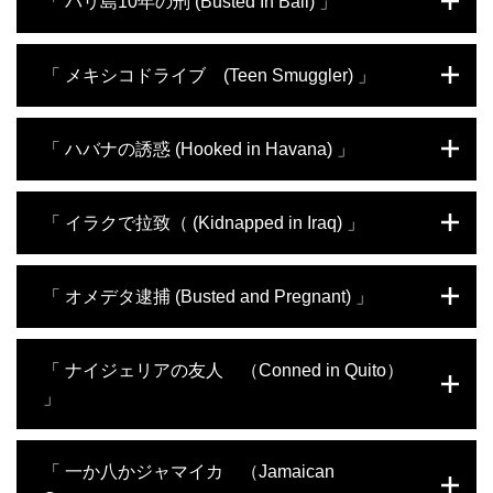
「 バリ島10年の刑 (Busted In Bali) 」
な取り引きを企てる。しかし、警察に追わ
んでいた。金には不自由していなかった。それにもかかわらず、
れ、足に銃弾を受けてしまった。彼は3日間
コカインを密輸すれば5万ドル儲かるとの話にのってしまった。そ
友人宅に身を隠した後、わずかな望みを掛け
してサンパウロの空港で3人の仲間ともども逮捕されてしまう。父
1985年、オーストラリア人のクリスは、妻と娘とともにバリへと
「 メキシコドライブ (Teen Smuggler) 」
女装して逃走を試みる。警察に追い詰められ
親が雇った腕利きの弁護士のおかげで、検察がブレンダンに求刑
向かった。楽しい休暇になるはずだった。しかし彼は、麻薬を持
たジェークに何が起こるのか？
した25年の懲役は、4年に減刑された。しかし、彼が送られたの
ち込んだという疑いをかけられ、終身刑を言い渡されてしまった
は、前年に受刑囚111人が射殺された南米で最も悪名高いカランジ
のだ。番組は、11年近くを刑務所で過すことになったクリスの体
世の中に不満を抱き、毎日をやり過ごしてい
「 ハバナの誘惑 (Hooked in Havana) 」
ル刑務所だった。
験を、ドラマチックに再現した。
た10代のアレックスは、叔父の紹介で働き始
めたバイト先で、メキシコ人のマリファナ密
輸業者と知り合う。運び屋として彼らの仲間
カーリラー・サレームの人生は、大物音楽プ
「 イラクで拉致（ (Kidnapped in Iraq) 」
に加わったアレックスは、メキシコからの麻
ロデューサー、ロイとの出会いで一転する。
薬を無事にアメリカ国内まで運ぶことに成
彼女はロイに誘われ向かったパナマで、8キ
功。しかし、結局メキシコで逮捕されてしま
ロのコカインが入ったカバンを渡され、置き
2004年９月、アメリカ軍はイラク東北部の
「 オメデタ逮捕 (Busted and Pregnant) 」
う。刑務所での拷問、投獄、恋愛、脱獄計画
去りにされてしまう。ロイはコカインをパリ
町タルアファへの攻撃を開始しようとしてい
を通し、彼は大人の男へと成長していくのだ
に密輸させるため、彼女の娘を人質に取る。
た。ジャーナリストのスコット･タイラーと
った。
結局、カーリラーにはキューバでの刑務所生
ゼイネップ･トグルは、最前線で取材しよう
南ロンドンの貧しい家庭で育ったザーラ・ホ
「 ナイジェリアの友人 （Conned in Quito）
活が待っていた。娘との再会を果たすのは、
と現場に急行するが、アメリカ人スパイと疑
イッタカーは、コカインをイギリスに密輸す
」
6年後だった。
われ、武装勢力に誘拐されてしまう。アメリ
るためバルバドスに降り立った。妊娠に気づ
カ軍の攻撃が続く中、２人は拷問され、処刑
くが、すでに麻薬業者の金を使い込んでい
の恐怖に直面する。そして彼らは、誘拐され
て、帰国の費用はなかった。空港で逮捕さ
ゾーイ･マクギャリーは、「タリー」と名乗る男と出会ったことで
「 一か八かジャマイカ （Jamaican
生還した西洋人はほとんどいないことを知
れ、5年の実刑判決が下された彼女は、獄中
人生を狂わされてしまう。彼女はナイジェリアを訪れた際にこの