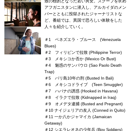
致の標的となった若い男女。スクープを求め
アフガニスタンに潜入し、アルカイダのメン
バーとともに投獄されたジャーナリストな
ど、番組では、異国で恐ろしい体験をした
人々を紹介していく。
＃1 ベネズエラ・ブルース (Venezuela
Blues)
＃2 フィリピンで拉致 (Philippine Terror)
＃3 メキシコか否か (Mexico Or Bust)
＃4 魅惑のサンパウロ (Sao Paolo Death
Trap)
＃5 バリ島10年の刑 (Busted In Bali)
＃6 メキシコドライブ (Teen Smuggler)
＃7 ハバナの誘惑 (Hooked in Havana)
＃8 イラクで拉致 (Kidnapped in Iraq)
＃9 オメデタ逮捕 (Busted and Pregnant)
＃10 ナイジェリアの友人 (Conned in Quito)
＃11 一か八かジャマイカ (Jamaican
Getaway)
＃12 シエラレオネの少年兵 (Boy Soldiers)