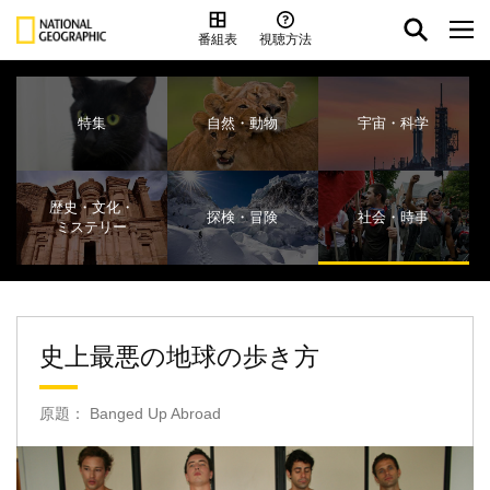
番組表
視聴方法
特集
自然・動物
宇宙・科学
歴史・文化・
探検・冒険
社会・時事
ミステリー
史上最悪の地球の歩き方
原題： Banged Up Abroad