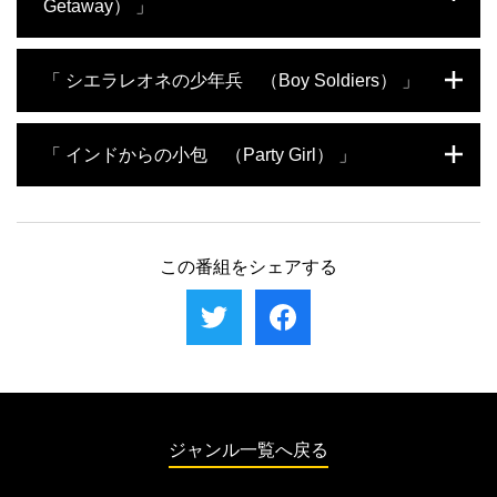
る。
で出産するが、生んだばかりの赤ん坊を諦め
Getaway） 」
男と知り合い、すぐに親しい間柄となった。数ヵ月後、彼女はタ
なくてはならなかった。
リーから連絡を受け、ビザの更新手続きを手伝うため、エクアド
ルに向かう。しかし帰国の際、彼女が持たされたリュックサック
1991年、TK・ホワイトと彼女の恋人スカー
「 シエラレオネの少年兵 （Boy Soldiers） 」
にはコカインが入っていた。逮捕された彼女は異国の地で４年も
レットは、麻薬を運ぶ報酬として5,000ドル
の刑務所暮らしをすることになる。
を受け取った。TKは、宝くじに当たったよ
うなものだと思った。計画はそれほど簡単に
2000年、フィル・アシュビー少佐は、西アフリカ、シエラレオネ
「 インドからの小包 （Party Girl） 」
見えたのである。他人の金でジャマイカの旅
の反政府武装集団を武装解除させるため、国連の活動に参加し
を散々楽しんだら、麻薬をカバンに詰め、ア
た。彼がそこで目にしたものは、血に飢えた子ども兵士だった。
メリカに持ち帰ればいいだけだと…。麻薬は
子どもたちはアフリカで最も悪名高い戦争指導者、アウグスチ
ロンドン出身のクレアは、旅先のインドで麻薬の運び屋に手を染
慎重に隠して運ばなくてはならない、TKは
ン・グバオ将軍にマインドコントロールされていた。フィルは、
め、人生の歯車を狂わせた。彼女はおとり捜査で捕まり、アジア
そう考えていた。しかし、２人に用意された
グバオに立ち向かったことにより、国中を恐ろしい無秩序状態に
最大規模のデリーの刑務所へ送られる。５年の実刑が下された時
この番組をシェアする
のは、マリファナの塊がかろうじて隠せるだ
陥らせた一連の出来事への引き金をひいてしまう。武器の数でも
には、彼女はすでにその歳月を刑務所で暮らしていた。しかし出
けの安物のナイロン製スーツケースだった。
兵士の人数でも勝る武装集団に包囲され、100対１という圧倒的形
所した矢先、再逮捕される。刑期が5年から10年に延長されたと知
この状況から逃れる術が分からぬまま、空港
勢不利の中、丸腰のフィルにあるのは知恵と勇気だけだ。しか
り、クレアは絶望のどん底に突き落とされる。現在43歳になった
で逃げ切れるかもしれないと考える２人だっ
し、チャンスが来た時、フィルは、武装集団が占拠する80キロの
彼女は、ロンドンで一人暮らしをしながら大学に通っている。
たが、結局すぐさま逮捕され、キングストン
無法地帯を逃げ切ることに全てを懸けなくてはならなかった。
にある悪名高い刑務所に収容される。
ジャンル一覧へ戻る