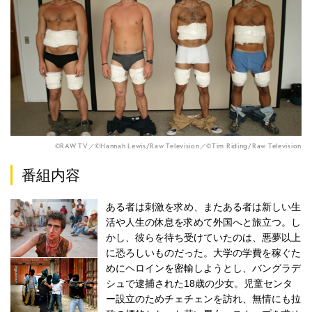
©RAW TV／©Hannah Lewis/Raw Television／©Tim Riding/Raw Television
番組内容
ある者は刺激を求め、またある者は新しい生
活や人生の休息を求めて外国へと旅立つ。し
かし、彼らを待ち受けていたのは、悪夢以上
に恐ろしいものだった。大学の学費を稼ぐた
めにヘロインを密輸しようとし、バングラデ
シュで逮捕された18歳の少女。児童センタ
ー設立のためチェチェンを訪れ、無情にも拉