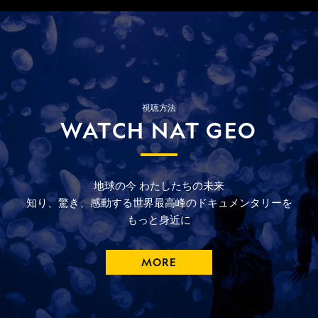
視聴方法
WATCH NAT GEO
地球の今
わたしたちの未来
知り、驚き、
感動する
世界最高峰の
ドキュメンタリーを
もっと
身近に
MORE