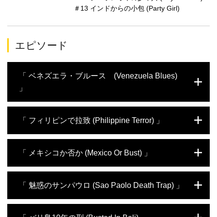
＃13 インドからの小包 (Party Girl)
エピソード
「 ベネズエラ・ブルース (Venezuela Blues)
」
アトランタに住むデビッドにはジュリーとい
「 フィリピンで拉致 (Philippine Terror) 」
う恋人がいた。デビッドは自分が金を稼げる
ことを証明しようと、浅はかにも麻薬の運び
屋を引き受けてしまう。恋人に嘘をつき、ベ
1996年、グレッグは自身の人生を教会での
「 メキシコか否か (Mexico Or Bust) 」
ネズエラの首都カラカスに向かうデビッド。
活動に捧げるため、フィリピンへと旅立っ
ところが彼はカラカスの空港で逮捕され、地
た。しかし到着して数日のうちに、彼はアル
獄のような刑務所生活を送ることになったの
カイダと繋がりのあるイスラム原理主義過激
高校を卒業したばかりのジェークは、スリル
「 魅惑のサンパウロ (Sao Paolo Death Trap) 」
だ。2年半後、ようやく自由の身となったデ
派グループに拉致されてしまう。グレッグが
と冒険を求めてメキシコへと旅立った。旅行
ビッドとジュリーが再会する。ふたりは元の
助かる道はただひとつ、敵の不意をついて脱
者相手にマリファナを売り滞在費を稼いでい
関係に戻れるだろうか？
走することだった。
た彼は、2キロの麻薬を調達するため、無謀
1993年、ブレンダンはハリウッドでセレブとのパーティーを楽し