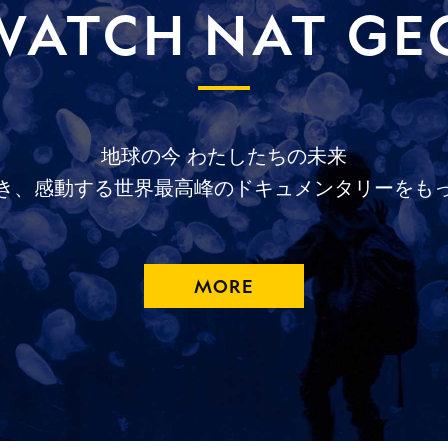
WATCH NAT GE
地球の今
わたしたちの未来
き、
感動する
世界最高峰の
ドキュメンタリーを
も
MORE