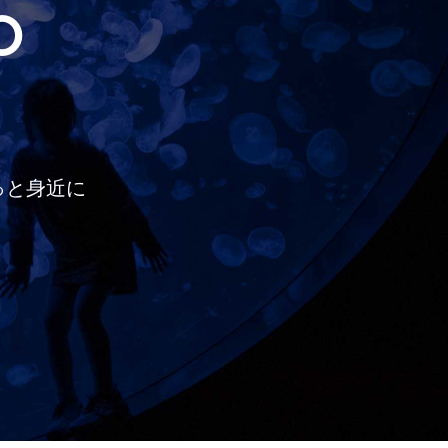
O
っと
身近に