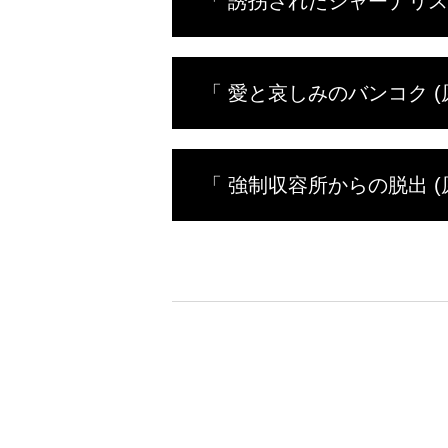
「 誘拐されたジャーナリスト (原題
エラの空港で逮捕されてしまう。
活に嫌気が差し、国外への逃亡を
密輸を手伝うことだった。果たし
2008年、オーストラリア人報
「 愛と哀しみのバンコク (原題:B
訪れた。７日間の滞在予定が半分
た護衛要員は、途中で車を降りて
の家族に身代金を要求。２人にと
シカゴに住むアンジェラ･カーネ
「 強制収容所からの脱出 (原題:E
みに暮れる彼女は、知り合いから
は東南アジアのタイ。麻薬の密輸
らヘロインを受け取ると、空港へ
1976年、アムステルダムを旅
友人２人と共にヘロイン密輸に手
懲役刑を言い渡される。人間扱い
する頃、想像もしていなかった脱