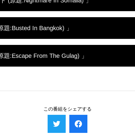
:Nightmare In Somalia) 」
待っていたのは刑務所内での地獄の日々だった。数年後
決意する。しかし、逃亡の手引きを依頼した相手から示
てポールの運命は？
道写真家のナイジェルとカナダ人ジャーナリストのアマン
usted In Bangkok) 」
ほど過ぎたある日、２人は暫定政府が治める地域の外へ
しまった。ほどなくして車は武装集団に取り囲まれ、２
って地獄の日々が始まる。
ギーは最愛の恋人と幸せな生活を送っていた。しかしあ
scape From The Gulag) 」
麻薬の運び屋をやらないかと誘われ、投げやりな気持ち
で死刑に問われることもある国だ。そんなこととは知ら
と向かうのだった。
していたジェリー･アムスターは、最高の日々を過ごして
を出してしまう。しかし、3人は経由地のモスクワで捕
されない獄中生活で、人生のどん底を迎えるジェリーだ
獄のチャンスが巡ってくる。
この番組をシェアする