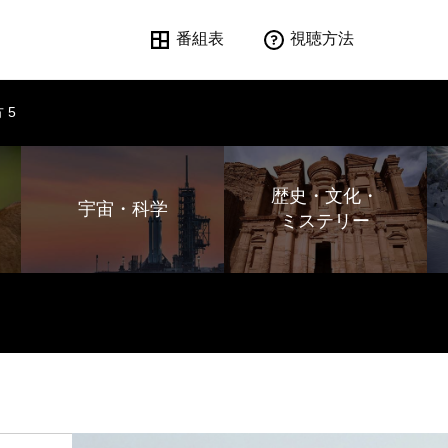
番組表
視聴方法
 5
歴史・文化・
宇宙・科学
ミステリー