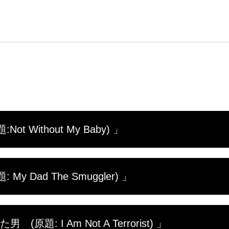
 Without My Baby) 」
女性スーザン・ハグロフは、エジプト人のメドハット・
 Dad The Smuggler) 」
を持つ夢を諦めきれず、養子を迎えることを決断。生後間
た。しかし養子縁組に必要な書類がそろわない。そんな
り、事態は思いもよらぬ展開に。
と再会し、胸を躍らせながら中国旅行に出たスコット･
題: I Am Not A Terrorist) 」
密輸する計画を立てていたのだ。結局、大麻所持が発覚し