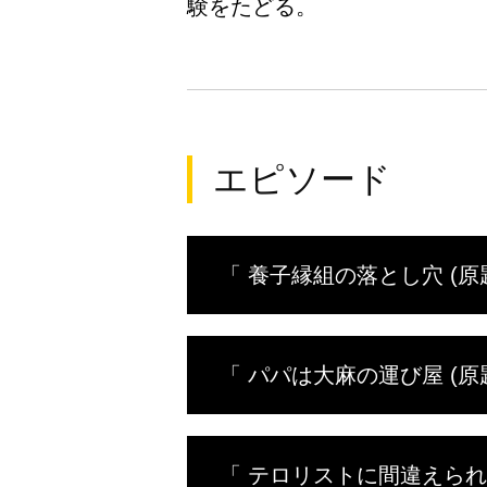
験をたどる。
エピソード
「 養子縁組の落とし穴 (原題:Not
2度の離婚を経験したアメリカ人
「 パパは大麻の運び屋 (原題: My
める。40代のスーザンは子ども
人の幸せな日々が始まるはずだっ
さなウソをつく。これが発端とな
幼少期に生き別れた父親ロッキー
「 テロリストに間違えられた男 (原
コットに内緒で20キロの大麻を