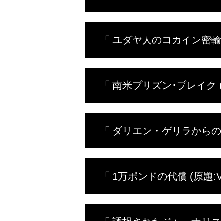
ーはそのまま身柄を拘束されるが
に弁護士を雇おうと、残された大
仕事を失い、家族と別れることに
「 ユダヤ人のコカイン密輸王 (原題
ム。遊ぶ金欲しさと、娘の養育費
グアを出国しようとするデュエイ
を持った警備員たちに突如取り囲
信心深く厳格なユダヤ人としてイ
「 南米プリズン･ブレイク (原題:C
ントされる。ブラジルでは知人宛
ミュエルは取引額の大きさに興味
ギャングとの抗争で状況は一変。
カリフォルニアに住むトム･ハン
「 ダリエン・ゲリラからの逃亡 (原
薬物のとりこに…。金欲しさに薬
ち構えていたのはクレイジーな囚
てトムは、無事に脱獄を果たし、
野生のランを探していたトム･ハ
「 1万ポンドの代償 (原題:Vene
近にあるダリエン地峡の横断を試
を企てるが、思わぬ原因で断念。
が、彼らには更なる試練が待ち受
アイルランドに住むポール･キー