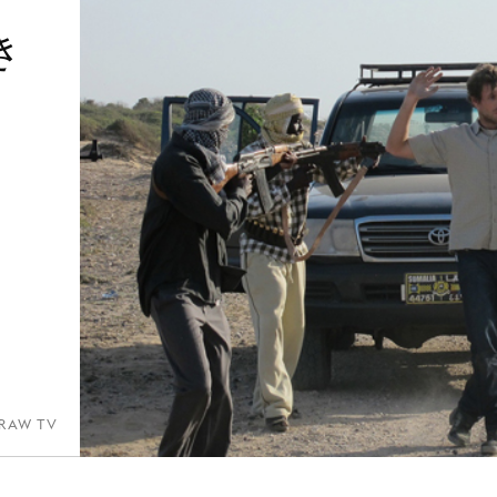
き
RAW TV