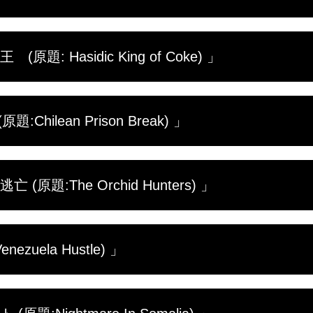
、スコットは釈放される。その手には当局の追及を逃れ
麻を換金すべく単身東京に向かうのだった。
なっても、パーティー三昧の暮らしをやめようとしない
: Hasidic King of Coke) 」
を稼ぐ目的でコカインの密輸に手を染めていく。コカイ
ンだったが、空港の身体検査の際に、爆弾を所持したテ
まれてしまう。果たして彼の運命は？
ギリスで育ったサミュエルは、移住先のベルギーで、知
hilean Prison Break) 」
の荷物を託されたが、それはコカインだった。違法薬物
を覚え、自ら取引を始める。やがてブラジルに移り住み
悪夢の日々が始まる。
ウェイは、傷心旅行で訪れた南米でコカインに手を染め
題:The Orchid Hunters) 」
物取引の仲介役を引き受けるが、訪れたチリで逮捕され
人たち。耐えられなくなったトムは、チョスコという囚
元の平穏な生活を取り戻せるだろうか？
ート･ダイクは、旅先で出会ったポール･ウィンダーと意
zuela Hustle) 」
みるが、途中でゲリラグループに拉致され、身代金目的
ところが監禁から9ヵ月後、２人はなぜか解放される。
けていた。果たして２人の運命は？
ニーは、家業の資金繰りが苦しくなり、麻薬の密輸を引