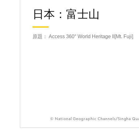
日本：富士山
原題： Access 360° World Heritage II[Mt. Fuji]
© National Geographic Channels/Singha Q