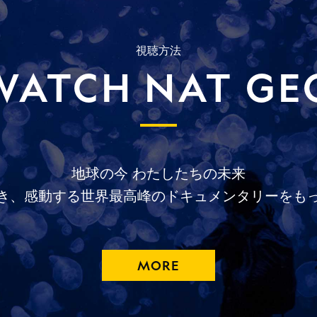
視聴方法
WATCH NAT GE
地球の今
わたしたちの未来
き、
感動する
世界最高峰の
ドキュメンタリーを
も
MORE