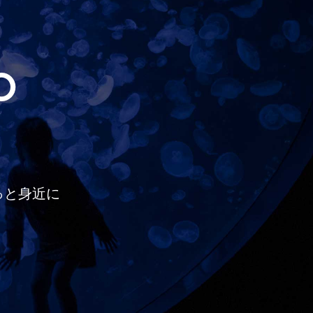
O
っと
身近に