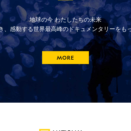
地球の今
わたしたちの未来
き、
感動する
世界最高峰の
ドキュメンタリーを
も
MORE