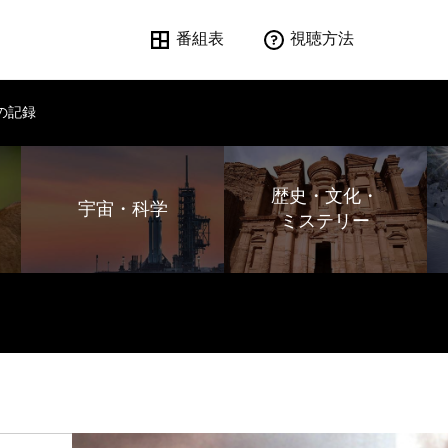
番組表
視聴方法
署の記録
歴史・文化・
宇宙・科学
ミステリー