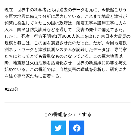
現在、世界中の科学者たちは過去のデータを元に、今後起こりう
る巨大地震に備えて分析に尽力している。これまで地震と津波が
頻繁に発生してきたこの国の政府は、耐震工事や護岸工事に力を
入れ、国民は防災訓練などを通して、災害の発生に備えてきた。
しかし、死者・行方不明者1万9000人以上を出した東日本大震災の
規模と範囲は、この国を震撼させたのだった。だが、今回地震観
測ネットワークと津波観測システムが記録したデータは、専門家
たちにとってとても貴重なものとなっている。この巨大地震以
降、地震動は火山活動を活発化させ、世界の断層線に影響を与え
始めている。この番組では、自然災害の猛威を分析し、研究に力
を注ぐ専門家たちに密着する。
■120分
この番組をシェアする