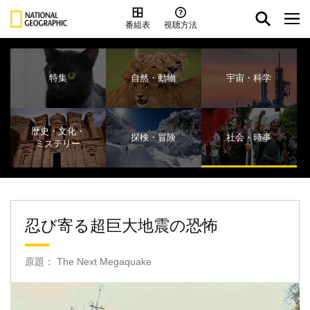
番組表
視聴方法
特集
自然・動物
宇宙・科学
歴史・文化・
探検・冒険
社会・時事
ミステリー
忍び寄る超巨大地震の恐怖
原題： The Next Megaquake